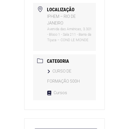
LOCALIZAÇÃO
IPHEM – RIO DE
JANEIRO
Avenida das Américas, 3.301
- Bloco 1 - Sala 211 - Barra da
Tijuca – COND LE MONDE
CATEGORIA
CURSO DE
FORMAÇÃO 500H
Cursos